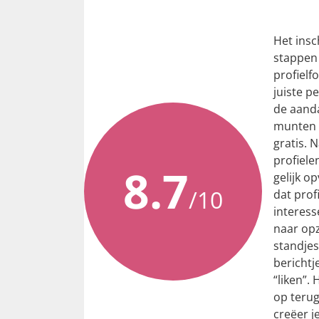
Het insc
stappen 
profielf
juiste p
de aanda
munten n
gratis. 
profielen
8.7
gelijk op
/10
dat prof
interess
naar opz
standjes
berichtj
“liken”.
op terug
creëer je