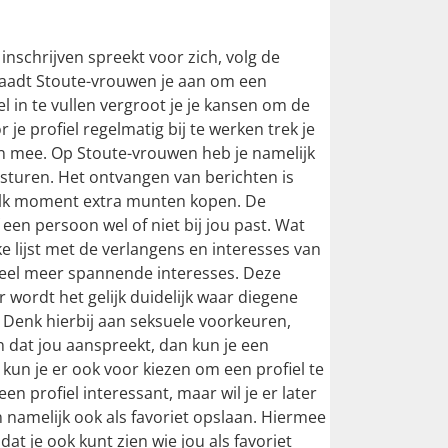
inschrijven spreekt voor zich, volg de
 raadt Stoute-vrouwen je aan om een
el in te vullen vergroot je je kansen om de
 je profiel regelmatig bij te werken trek je
en mee. Op Stoute-vrouwen heb je namelijk
sturen. Het ontvangen van berichten is
p elk moment extra munten kopen. De
of een persoon wel of niet bij jou past. Wat
ijke lijst met de verlangens en interesses van
 veel meer spannende interesses. Deze
wordt het gelijk duidelijk waar diegene
ek. Denk hierbij aan seksuele voorkeuren,
en dat jou aanspreekt, dan kun je een
 kun je er ook voor kiezen om een profiel te
en profiel interessant, maar wil je er later
 namelijk ook als favoriet opslaan. Hiermee
 dat je ook kunt zien wie jou als favoriet